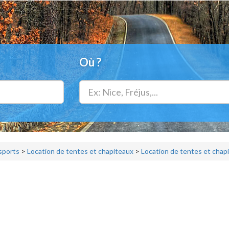
Où ?
 sports
>
Location de tentes et chapiteaux
>
Location de tentes et cha