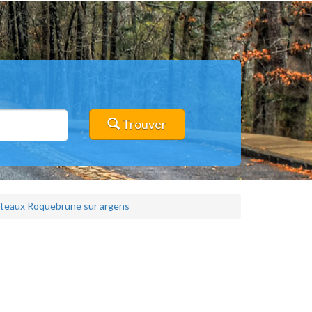
Trouver
piteaux Roquebrune sur argens