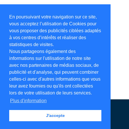
En poursuivant votre navigation sur ce site,
vous acceptez l’utilisation de Cookies pour
vous proposer des publicités ciblées adaptés
à vos centres d’intérêts et réaliser des
statistiques de visites.
Nous partageons également des
informations sur l'utilisation de notre site
avec nos partenaires de médias sociaux, de
publicité et d'analyse, qui peuvent combiner
celles-ci avec d'autres informations que vous
leur avez fournies ou qu'ils ont collectées
lors de votre utilisation de leurs services.
Plus d'information
Annuaire en ligne
Légales
Contact
J'accepte
Ajouter votre adresse