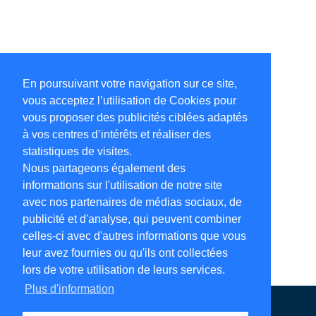
En poursuivant votre navigation sur ce site,
vous acceptez l’utilisation de Cookies pour
vous proposer des publicités ciblées adaptés
à vos centres d’intérêts et réaliser des
statistiques de visites.
Nous partageons également des
informations sur l'utilisation de notre site
avec nos partenaires de médias sociaux, de
publicité et d'analyse, qui peuvent combiner
celles-ci avec d'autres informations que vous
leur avez fournies ou qu'ils ont collectées
lors de votre utilisation de leurs services.
Plus d'information
Annuaire en ligne
Légales
Contact