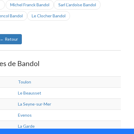
s
Michel Franck Bandol
Sarl L'ardoise Bandol
ncol Bandol
Le Clocher Bandol
← Retour
hes de Bandol
Toulon
Le Beausset
La Seyne-sur-Mer
Evenos
La Garde