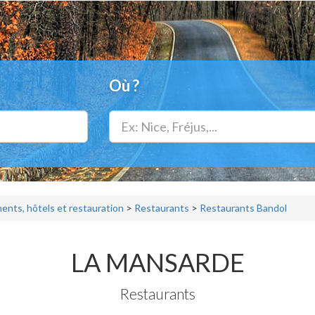
Où ?
nts, hôtels et restauration
>
Restaurants
>
Restaurants Bandol
LA MANSARDE
Restaurants