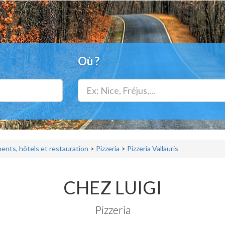
Où ?
nts, hôtels et restauration
>
Pizzeria
>
Pizzeria Vallauris
CHEZ LUIGI
Pizzeria