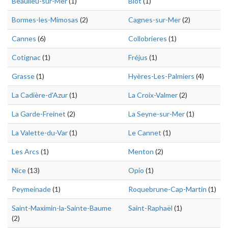
Beaulieu-sur-Mer
(1)
Biot
(1)
Bormes-les-Mimosas
(2)
Cagnes-sur-Mer
(2)
Cannes
(6)
Collobrieres
(1)
Cotignac
(1)
Fréjus
(1)
Grasse
(1)
Hyères-Les-Palmiers
(4)
La Cadière-d'Azur
(1)
La Croix-Valmer
(2)
La Garde-Freinet
(2)
La Seyne-sur-Mer
(1)
La Valette-du-Var
(1)
Le Cannet
(1)
Les Arcs
(1)
Menton
(2)
Nice
(13)
Opio
(1)
Peymeinade
(1)
Roquebrune-Cap-Martin
(1)
Saint-Maximin-la-Sainte-Baume
Saint-Raphaël
(1)
(2)