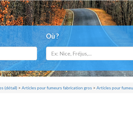
Où ?
 (détail)
>
Articles pour fumeurs fabrication gros
>
Articles pour fumeu