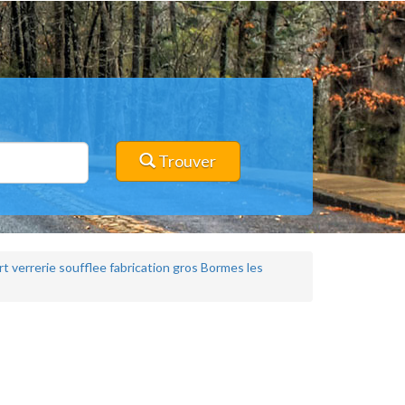
Trouver
rt verrerie soufflee fabrication gros Bormes les