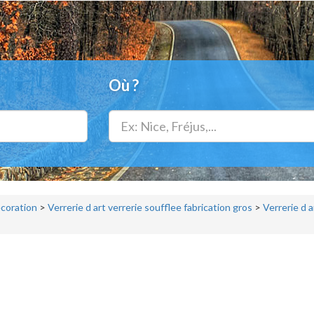
Où ?
écoration
>
Verrerie d art verrerie soufflee fabrication gros
>
Verrerie d a