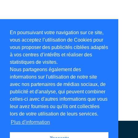
En poursuivant votre navigation sur ce site,
vous acceptez l’utilisation de Cookies pour
vous proposer des publicités ciblées adaptés
à vos centres d’intérêts et réaliser des
statistiques de visites.
Nous partageons également des
informations sur l'utilisation de notre site
avec nos partenaires de médias sociaux, de
publicité et d'analyse, qui peuvent combiner
celles-ci avec d'autres informations que vous
leur avez fournies ou qu'ils ont collectées
lors de votre utilisation de leurs services.
Plus d'information
Annuaire en ligne
Légales
Contact