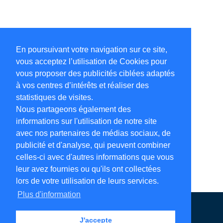
En poursuivant votre navigation sur ce site,
vous acceptez l’utilisation de Cookies pour
vous proposer des publicités ciblées adaptés
à vos centres d’intérêts et réaliser des
statistiques de visites.
Nous partageons également des
informations sur l'utilisation de notre site
avec nos partenaires de médias sociaux, de
publicité et d'analyse, qui peuvent combiner
celles-ci avec d'autres informations que vous
leur avez fournies ou qu'ils ont collectées
lors de votre utilisation de leurs services.
Plus d'information
Annuaire en ligne
Légales
Contact
J'accepte