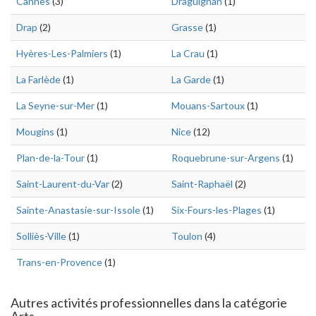
Cannes
(3)
Draguignan
(1)
Drap
(2)
Grasse
(1)
Hyères-Les-Palmiers
(1)
La Crau
(1)
La Farlède
(1)
La Garde
(1)
La Seyne-sur-Mer
(1)
Mouans-Sartoux
(1)
Mougins
(1)
Nice
(12)
Plan-de-la-Tour
(1)
Roquebrune-sur-Argens
(1)
Saint-Laurent-du-Var
(2)
Saint-Raphaël
(2)
Sainte-Anastasie-sur-Issole
(1)
Six-Fours-les-Plages
(1)
Solliès-Ville
(1)
Toulon
(4)
Trans-en-Provence
(1)
Autres activités professionnelles dans la catégorie