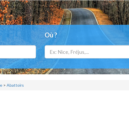
Où ?
re
>
Abattoirs