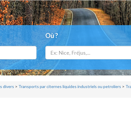
Où ?
s divers
>
Transports par citernes liquides industriels ou petroliers
>
Tra