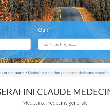
Où ?
s et transports
>
Medecins: medecine generale
>
Medecins: medecine 
SERAFINI CLAUDE MEDECI
Medecins: medecine generale