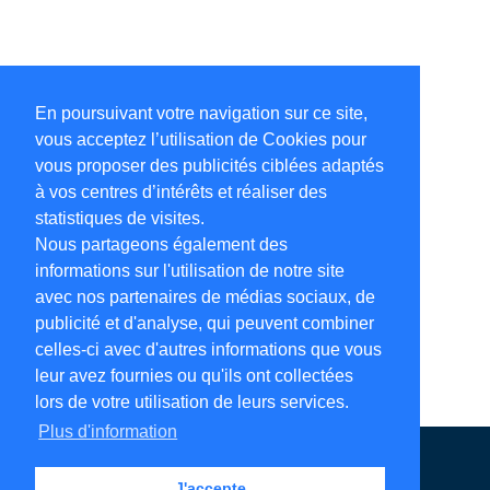
En poursuivant votre navigation sur ce site,
vous acceptez l’utilisation de Cookies pour
vous proposer des publicités ciblées adaptés
à vos centres d’intérêts et réaliser des
statistiques de visites.
Nous partageons également des
informations sur l'utilisation de notre site
avec nos partenaires de médias sociaux, de
publicité et d'analyse, qui peuvent combiner
celles-ci avec d'autres informations que vous
leur avez fournies ou qu'ils ont collectées
lors de votre utilisation de leurs services.
Plus d'information
Annuaire en ligne
Légales
Contact
J'accepte