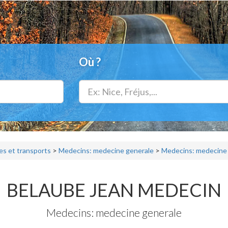
Où ?
s et transports
>
Medecins: medecine generale
>
Medecins: medecine 
BELAUBE JEAN MEDECIN
Medecins: medecine generale