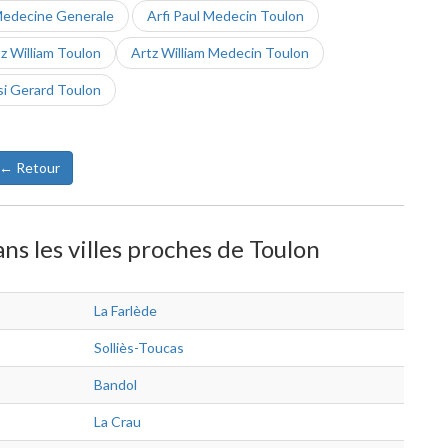
Medecine Generale
Arfi Paul Medecin Toulon
z William Toulon
Artz William Medecin Toulon
i Gerard Toulon
← Retour
s les villes proches de Toulon
La Farlède
Solliès-Toucas
Bandol
La Crau