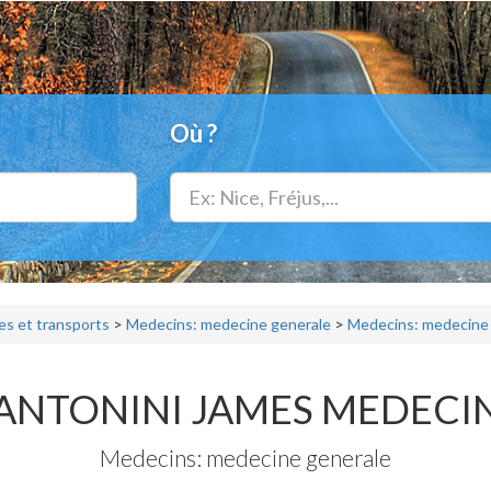
Où ?
s et transports
>
Medecins: medecine generale
>
Medecins: medecine 
ANTONINI JAMES MEDECI
Medecins: medecine generale