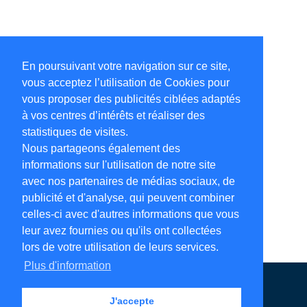
En poursuivant votre navigation sur ce site,
vous acceptez l’utilisation de Cookies pour
vous proposer des publicités ciblées adaptés
à vos centres d’intérêts et réaliser des
statistiques de visites.
Nous partageons également des
informations sur l'utilisation de notre site
avec nos partenaires de médias sociaux, de
publicité et d'analyse, qui peuvent combiner
celles-ci avec d'autres informations que vous
leur avez fournies ou qu'ils ont collectées
lors de votre utilisation de leurs services.
Plus d'information
Annuaire en ligne
Légales
Contact
J'accepte