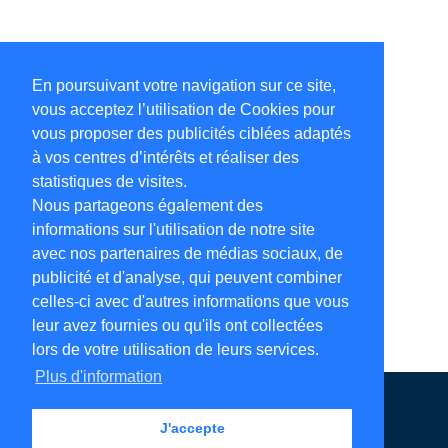
En poursuivant votre navigation sur ce site,
vous acceptez l’utilisation de Cookies pour
vous proposer des publicités ciblées adaptés
à vos centres d’intérêts et réaliser des
statistiques de visites.
Nous partageons également des
informations sur l'utilisation de notre site
avec nos partenaires de médias sociaux, de
publicité et d'analyse, qui peuvent combiner
celles-ci avec d'autres informations que vous
leur avez fournies ou qu'ils ont collectées
lors de votre utilisation de leurs services.
Plus d'information
Annuaire en ligne
Légales
Contact
J'accepte