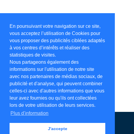
En poursuivant votre navigation sur ce site,
vous acceptez l’utilisation de Cookies pour
vous proposer des publicités ciblées adaptés
à vos centres d’intérêts et réaliser des
statistiques de visites.
Nous partageons également des
informations sur l'utilisation de notre site
avec nos partenaires de médias sociaux, de
publicité et d'analyse, qui peuvent combiner
celles-ci avec d'autres informations que vous
leur avez fournies ou qu'ils ont collectées
lors de votre utilisation de leurs services.
Plus d'information
Annuaire en ligne
Légales
Contact
J'accepte