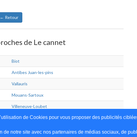
← Retour
 proches de Le cannet
Biot
Antibes Juan-les-pins
Vallauris
Mouans-Sartoux
Villeneuve-Loubet
’utilisation de Cookies pour vous proposer des publicités ciblée
n de notre site avec nos partenaires de médias sociaux, de publi
uter votre adresse