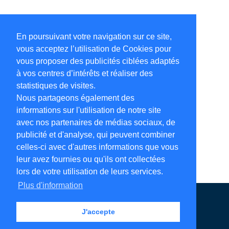
En poursuivant votre navigation sur ce site,
vous acceptez l’utilisation de Cookies pour
vous proposer des publicités ciblées adaptés
à vos centres d’intérêts et réaliser des
statistiques de visites.
Nous partageons également des
informations sur l'utilisation de notre site
avec nos partenaires de médias sociaux, de
publicité et d'analyse, qui peuvent combiner
celles-ci avec d'autres informations que vous
leur avez fournies ou qu'ils ont collectées
lors de votre utilisation de leurs services.
Plus d'information
Annuaire en ligne
Légales
Contact
J'accepte
Ajouter votre adresse