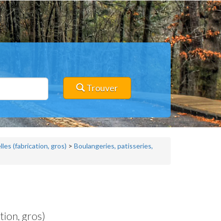
Trouver
les (fabrication, gros)
>
Boulangeries, patisseries,
tion, gros)