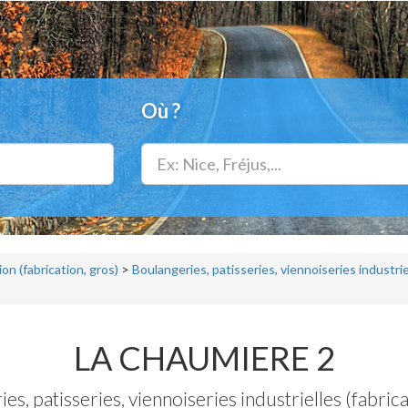
Où ?
on (fabrication, gros)
>
Boulangeries, patisseries, viennoiseries industriel
LA CHAUMIERE 2
es, patisseries, viennoiseries industrielles (fabrica