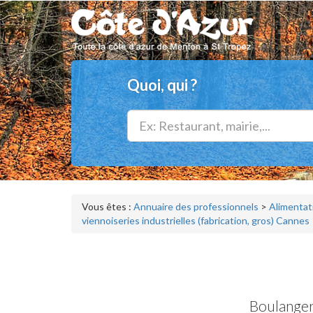
Quoi, qui ?
Vous êtes :
Annuaire des professionnels
>
Alimentati
viennoiseries industrielles (fabrication, gros) Cannes
Boulangeri