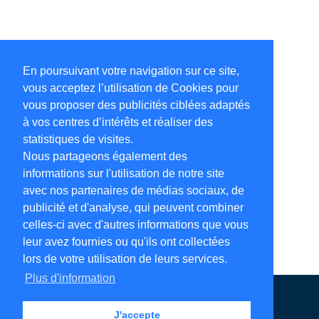
En poursuivant votre navigation sur ce site,
vous acceptez l’utilisation de Cookies pour
vous proposer des publicités ciblées adaptés
à vos centres d’intérêts et réaliser des
statistiques de visites.
Nous partageons également des
informations sur l'utilisation de notre site
avec nos partenaires de médias sociaux, de
publicité et d'analyse, qui peuvent combiner
celles-ci avec d'autres informations que vous
leur avez fournies ou qu'ils ont collectées
lors de votre utilisation de leurs services.
Plus d'information
Annuaire en ligne
Légales
Contact
J'accepte